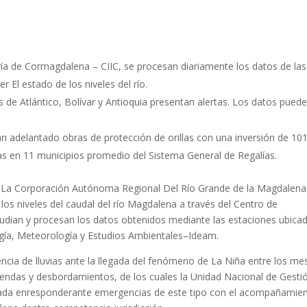
ería de Cormagdalena – CIIC, se procesan diariamente los datos de las
 El estado de los niveles del río.
de Atlántico, Bolívar y Antioquia presentan alertas. Los datos pued
.
n adelantado obras de protección de orillas con una inversión de 101
as en 11 municipios promedio del Sistema General de Regalías.
La Corporación Autónoma Regional Del Río Grande de la Magdalena
os niveles del caudal del río Magdalena a través del Centro de
studian y procesan los datos obtenidos mediante las estaciones ubica
ología, Meteorología y Estudios Ambientales–Ideam.
encia de lluvias ante la llegada del fenómeno de La Niña entre los me
iendas y desbordamientos, de los cuales la Unidad Nacional de Gesti
gada enresponderante emergencias de este tipo con el acompañamie