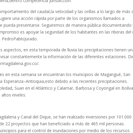
na,dentro competencia jurisdicción.
ortamiento del caudal,la velocidad y las orillas a lo largo de más 
 sugiere una acción rápida por parte de los organismos llamados a
que pueda presentarse. Seguiremos de manera pública documentando
romiso es apoyar la seguridad de los habitantes en las riberas del 
, PedroPabloJurado.
tes aspectos, en esta temporada de lluvia las precipitaciones tienen u
 revisar constantemente la información de las diferentes estaciones. D
cormagdalena.gov.co/.
veles en esta semana se encuentran los municipios de Magangué, San
a Esperanza–Antioquia,esto debido a las recientes precipitaciones.
Soledad, Suan en el Atlántico y Calamar, Barbosa y Coyongal en Bolíva
altos niveles.
agdalena y Canal del Dique, se han realizado inversiones por 101.000
o de 22 proyectos que han beneficiado a más de 465 mil personas.
nicipios para el control de inundaciones por medio de los recursos