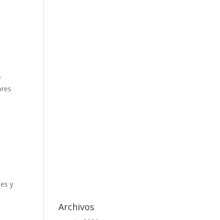
e
ores
les y
Archivos