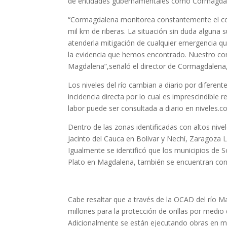
de entidades gubernamentales como Cormagdale
“Cormagdalena monitorea constantemente el comp
mil km de riberas. La situación sin duda alguna
atenderla mitigación de cualquier emergencia 
la evidencia que hemos encontrado. Nuestro comp
Magdalena”,señaló el director de Cormagdalena
Los niveles del río cambian a diario por diferen
incidencia directa por lo cual es imprescindible
labor puede ser consultada a diario en niveles.
Dentro de las zonas identificadas con altos ni
Jacinto del Cauca en Bolívar y Nechí, Zaragoza L
Igualmente se identificó que los municipios de 
Plato en Magdalena, también se encuentran con 
Cabe resaltar que a través de la OCAD del río M
millones para la protección de orillas por medi
Adicionalmente se están ejecutando obras en mu