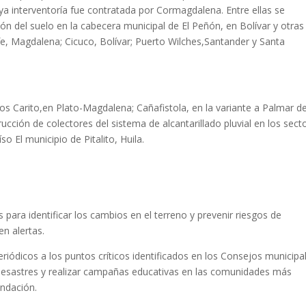
a interventoría fue contratada por Cormagdalena. Entre ellas se
ión del suelo en la cabecera municipal de El Peñón, en Bolívar y otras
fe, Magdalena; Cicuco, Bolívar; Puerto Wilches,Santander y Santa
os Carito,en Plato-Magdalena; Cañafistola, en la variante a Palmar d
ucción de colectores del sistema de alcantarillado pluvial en los sect
o El municipio de Pitalito, Huila.
ara identificar los cambios en el terreno y prevenir riesgos de
n alertas.
iódicos a los puntos críticos identificados en los Consejos municipa
Desastres y realizar campañas educativas en las comunidades más
undación.