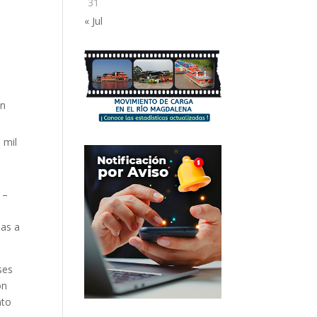
31
« Jul
en
 mil
 –
das a
ses
ón
nto