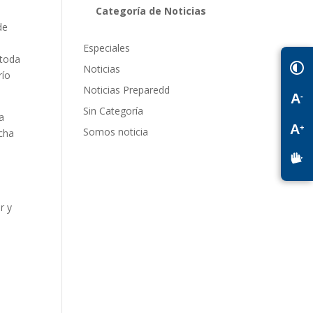
Categoría de Noticias
de
Especiales
 toda
Noticias
río
Noticias Preparedd
A
-
Sin Categoría
na
A
+
Somos noticia
icha
r y