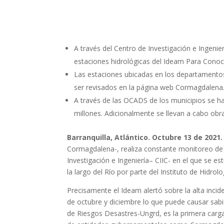
A través del Centro de Investigación e Ingeni
estaciones hidrológicas del Ideam Para Conocer
Las estaciones ubicadas en los departamentos 
ser revisados en la página web Cormagdalena
A través de las OCADS de los municipios se ha
millones. Adicionalmente se llevan a cabo obr
Barranquilla, Atlántico. Octubre 13 de 2021.
Cormagdalena-, realiza constante monitoreo de l
Investigación e Ingeniería– CIIC- en el que se e
la largo del Río por parte del Instituto de Hidr
Precisamente el Ideam alertó sobre la alta incid
de octubre y diciembre lo que puede causar sab
de Riesgos Desastres-Ungrd, es la primera car