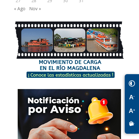
27
28
29
30
31
« Ago
Nov »
A
-
A
+