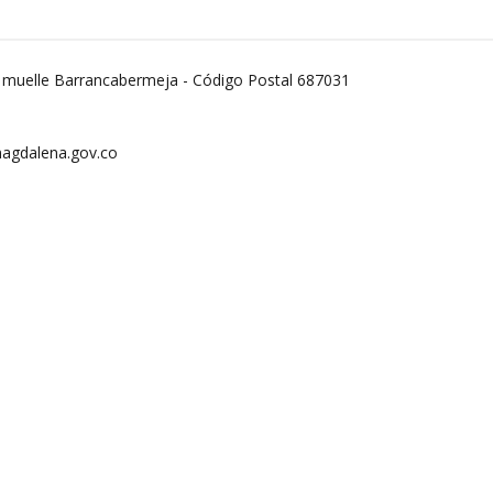
or muelle Barrancabermeja - Código Postal 687031
agdalena.gov.co
@cormagdalena.gov.co
esencial:
- 5:00 pm
sar