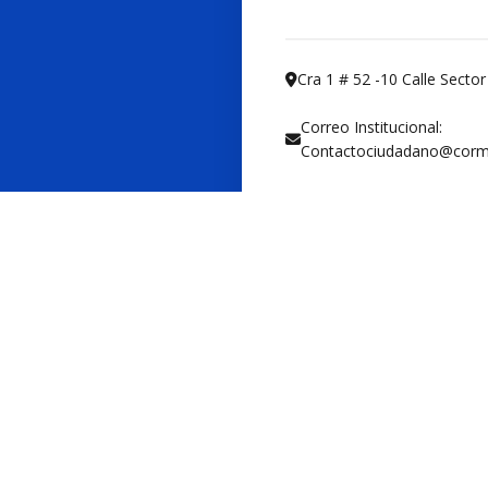
Cra 1 # 52 -10 Calle Sect
Correo Institucional:
Contactociudadano@corm
Notificaciones judiciales:
Notificacionesjudiciales
Horario de Atención Pr
Lunes a Viernes: 8:00 am 
Linea de Atención:
3208313141
Sede Electrónica:
Ingre