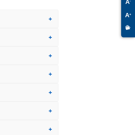
A
-
A
+