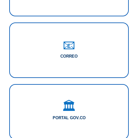
📧
CORREO
🏛️
PORTAL GOV.CO