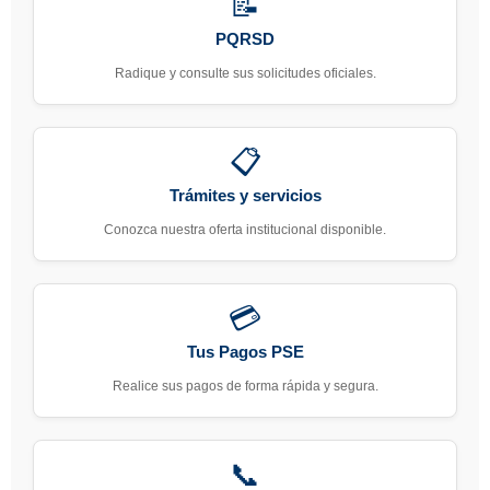
📝
asumirá el dragado de
mantenimiento del
PQRSD
canal de acceso al
Radique y consulte sus solicitudes oficiales.
puerto de Barranquilla
📋
Clic Aquí
Trámites y servicios
Conozca nuestra oferta institucional disponible.
💳
Tus Pagos PSE
Realice sus pagos de forma rápida y segura.
📞