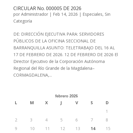
CIRCULAR No. 000005 DE 2026
por
Administrador
|
Feb 14, 2026
|
Especiales
,
Sin
Categoría
DE: DIRECCIÓN EJECUTIVA PARA: SERVIDORES
PÚBLICOS DE LA OFICINA SECCIONAL DE
BARRANQUILLA ASUNTO: TELETRABAJO DEL 16 AL
17 DE FEBRERO DE 2026. 12 DE FEBRERO DE 2026 El
Director Ejecutivo de la Corporación Autónoma
Regional del Río Grande de la Magdalena–
CORMAGDALENA,...
febrero 2026
L
M
X
J
V
S
D
1
2
3
4
5
6
7
8
9
10
11
12
13
14
15